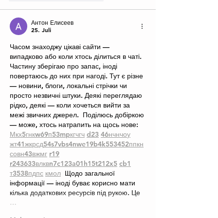
Антон Елисеев
25. Juli
Часом знаходжу цікаві сайти — 
випадково або коли хтось ділиться в чаті. 
Частину зберігаю про запас, іноді 
повертаюсь до них при нагоді. Тут є різне 
— новини, блоги, локальні стрічки чи 
просто незвичні штуки. Деякі переглядаю 
рідко, деякі — коли хочеться вийти за 
межі звичних джерел.  Поділюсь добіркою 
— може, хтось натрапить на щось нове:  
М
к
х
5
г
нк
w69
п
53
mp
кг
чг
ч
d23
46
н
чн
чо
у
жт
41
ж
кр
сд
54
s7
vb
s4
nw
e19
b4
k55
34
52
пп
кн
с
о
вн
43
вж
мг
r19
r24
36
33
вл
кв
n7
c123
a01
h15
t21
2x5
cb1
т
35
38
пд
пс
км
ол
  Щодо загальної 
інформації — іноді буває корисно мати 
кілька додаткових ресурсів під рукою. Це 
…