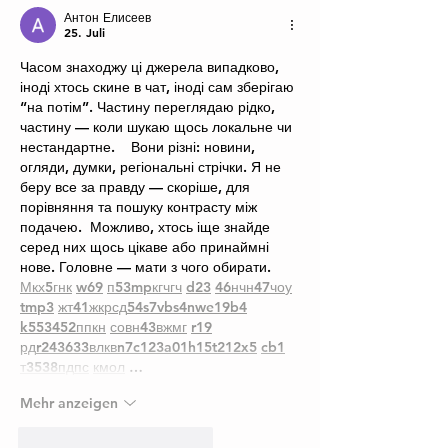
Антон Елисеев
25. Juli
Часом знаходжу ці джерела випадково, 
іноді хтось скине в чат, іноді сам зберігаю 
“на потім”. Частину переглядаю рідко, 
частину — коли шукаю щось локальне чи 
нестандартне.    Вони різні: новини, 
огляди, думки, регіональні стрічки. Я не 
беру все за правду — скоріше, для 
порівняння та пошуку контрасту між 
подачею.  Можливо, хтось іще знайде 
серед них щось цікаве або принаймні 
нове. Головне — мати з чого обирати.  
М
к
х
5
г
нк
w69
п
53
mp
кг
чг
ч
d23
46
н
чн
47
чо
у
tmp3
жт
41
ж
кр
сд
54
s7
vb
s4
nw
e19
b4
k55
34
52
пп
кн
с
о
вн
43
вж
мг
r19
рд
r24
36
33
вл
кв
n7
c123
a01
h15
t21
2x5
cb1
т
35
38
пд
пс
км
ол
 …
Mehr anzeigen
Gefällt mir
Antworten