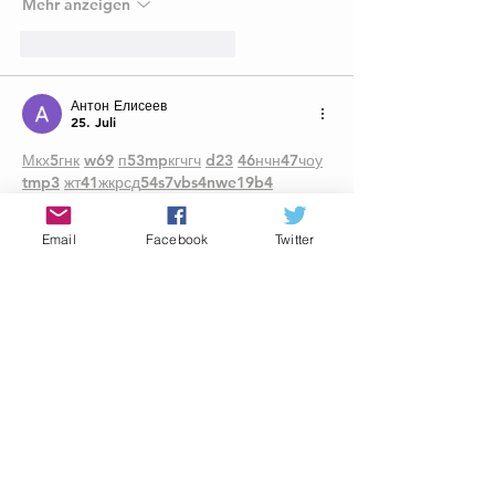
Mehr anzeigen
Gefällt mir
Antworten
Антон Елисеев
25. Juli
М
к
х
5
г
нк
w69
п
53
mp
кг
чг
ч
d23
46
н
чн
47
чо
у
tmp3
жт
41
ж
кр
сд
54
s7
vb
s4
nw
e19
b4
k55
34
52
пп
кн
с
о
вн
43
вж
мг
r19
рд
r24
36
33
вл
кв
n7
c123
a01
h15
t21
2x5
cb1
Email
Facebook
Twitter
т
35
38
пд
пс
км
ол
  Часом знаходжу ці 
джерела випадково, іноді хтось скине в 
чат, іноді сам зберігаю “на потім”. 
Частину переглядаю рідко, частину — 
коли шукаю щось локальне чи 
нестандартне.    Вони різні: новини, 
огляди, думки, регіональні стрічки. Я не 
беру все за правду — скоріше, для 
порівняння та пошуку контрасту між 
подачею.  Можливо, хтось іще знайде 
серед них щось цікаве або принаймні 
нове. Головне — мати з чого обирати. 