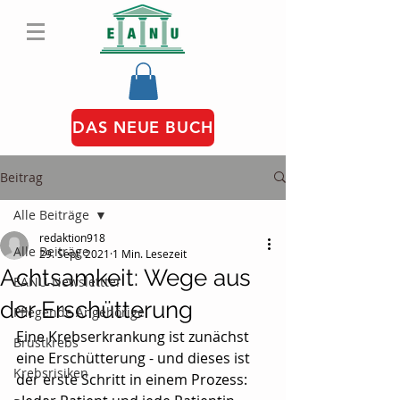
DAS NEUE BUCH
Beitrag
Alle Beiträge
redaktion918
Alle Beiträge
29. Sept. 2021
1 Min. Lesezeit
Achtsamkeit: Wege aus
EANU-Newslettter
der Erschütterung
Pflegende Angehörige
Eine Krebserkrankung ist zunächst 
Brustkrebs
eine Erschütterung - und dieses ist 
Krebsrisiken
der erste Schritt in einem Prozess: 