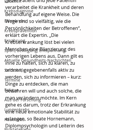
„Jeder Patient und jede Patientin 
Rauchen
verarbeitet die Krankheit und deren 
Krebsdiagnose
Behandlung auf eigene Weise. Die 
Darmkrebs
Wege sind so vielfältig, wie die 
Persönlichkeiten der Betroffenen“, 
Krebsprävention
erklärt die Expertin. „Die 
Ernährung
Krebserkrankung löst bei vielen 
Menschen eine Bilanzierung des 
Sport, Bewegung, Entspannung
vorherigen Lebens aus. Dann gilt es 
Aktuelle Gesundheits-Nachrichten
inne zu halten, sich zu klären, zu 
ordnen, gegebenenfalls aktiv zu 
Selbsthilfe
werden, sich zu informieren – kurz: 
Termine
Dinge zu entdecken, die man 
Fatigue
bewahren will und auch solche, die 
man verändern möchte. Im Kern 
Aus der Forschung
gehe es darum, trotz der Erkrankung 
Lungenkrebs
eine neue emotionale Stabilität zu 
erlangen, so Beate Hornemann, 
Hautkrebs
Diplompsychologin und Leiterin des 
Prostatakrebs