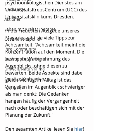
psychoonkologischen Dienstes am 
Nachsorge
UniversitätsKrebsCentrum (UCC) des 
Universitätsklinikums Dresden.
Aktionen
Leben mit Krebs/Therapie
In der neuesten Ausgabe unseres 
Magazins gibt sie viele Tipps zur 
Gesundheitspoliitk
Achtsamkeit: "Achtsamkeit meint die 
Ihre Community
Konzentration auf den Moment. Die 
bewusste Wahrnehmung des 
Buchtipp/Apps/Digital
Augenblicks, ohne diesen zu 
Umwelt/Natur/Klima
bewerten. Beide Aspekte sind dabei 
Sonstige Krebsarten
gleich wichtig. Im Alltag ist das 
Verweilen im Augenblick schwieriger 
Covid-19
als man denkt: Die Gedanken 
hängen häufig der Vergangenheit 
nach oder beschäftigen sich mit der 
Planung der Zukunft."
Den gesamten Artikel lesen Sie 
hier
!