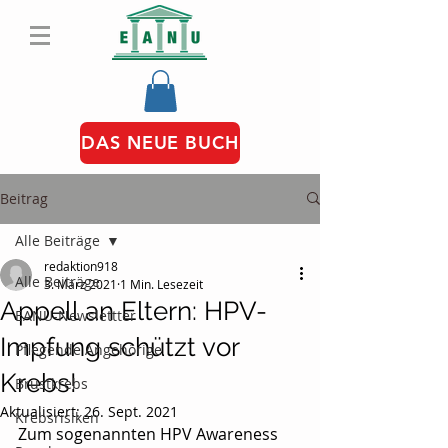
DAS NEUE BUCH
Beitrag
Alle Beiträge
redaktion918
Alle Beiträge
3. März 2021
1 Min. Lesezeit
Appell an Eltern: HPV-
EANU-Newslettter
Impfung schützt vor
Pflegende Angehörige
Krebs!
Brustkrebs
Aktualisiert:
26. Sept. 2021
Krebsrisiken
Zum sogenannten HPV Awareness 