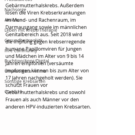
Gebärmutterhalskrebs. Außerdem 
Nachsorge
lösen die Viren Krebserkrankungen 
im Mund- und Rachenraum, im 
Aktionen
Darmausgang sowie im männlichen 
Leben mit Krebs/Therapie
Genitalbereich aus. Seit 2018 wird 
Gesundheitspoliitk
die Impfung gegen krebserregende 
humane Papillomviren für Jungen 
Ihre Community
und Mädchen im Alter von 9 bis 14 
Buchtipp/Apps/Digital
Jahren empfohlen (versäumte 
Impfungen können bis zum Alter von 
Umwelt/Natur/Klima
17 Jahren nachgeholt werden). Sie 
Sonstige Krebsarten
schützt Frauen vor 
Covid-19
Gebärmutterhalskrebs und sowohl 
Frauen als auch Männer vor den 
anderen HPV-induzierten Krebsarten.