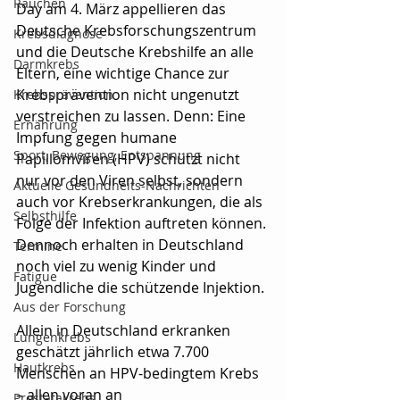
Rauchen
Day am 4. März appellieren das 
Deutsche Krebsforschungszentrum 
Krebsdiagnose
und die Deutsche Krebshilfe an alle 
Darmkrebs
Eltern, eine wichtige Chance zur 
Krebsprävention nicht ungenutzt 
Krebsprävention
verstreichen zu lassen. Denn: Eine 
Ernährung
Impfung gegen humane 
Sport, Bewegung, Entspannung
Papillomviren (HPV) schützt nicht 
nur vor den Viren selbst, sondern 
Aktuelle Gesundheits-Nachrichten
auch vor Krebserkrankungen, die als 
Selbsthilfe
Folge der Infektion auftreten können. 
Dennoch erhalten in Deutschland 
Termine
noch viel zu wenig Kinder und 
Fatigue
Jugendliche die schützende Injektion. 
Aus der Forschung
Allein in Deutschland erkranken 
Lungenkrebs
geschätzt jährlich etwa 7.700 
Hautkrebs
Menschen an HPV-bedingtem Krebs 
– allen voran an 
Prostatakrebs