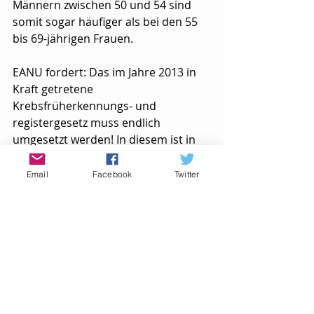
Männern zwischen 50 und 54 sind 
somit sogar häufiger als bei den 55 
bis 69-jährigen Frauen.
EANU fordert: Das im Jahre 2013 in 
Kraft getretene 
Krebsfrüherkennungs- und 
registergesetz muss endlich 
umgesetzt werden! In diesem ist in 
Deutschland ein organisiertes 
Darmkrebsscreening inklusive 
Email
Facebook
Twitter
gezielter Einladungen auf der 
Grundlage der entsprechenden 
Europäischen Leitlinie vorgesehen. 
Früherkennung rettet Leben!
#Darmkrebs
#Prävention
Krebsprävention
Darmkrebs