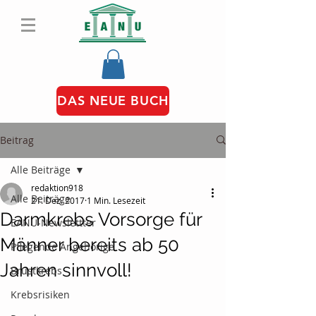
DAS NEUE BUCH
Beitrag
Alle Beiträge
redaktion918
Alle Beiträge
21. Dez. 2017
1 Min. Lesezeit
Darmkrebs Vorsorge für
EANU-Newslettter
Männer bereits ab 50
Pflegende Angehörige
Jahren sinnvoll!
Brustkrebs
Krebsrisiken