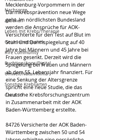
Mecklenburg-Vorpommern in der 
Nachsorge
Darmkrebsprävention neue Wege 
geht. Im nördlichsten Bundesland 
Aktionen
werden die Ansprüche für AOK-
Leben mit Krebs/Therapie
Versichterte für den Test auf Blut im 
Gesundheitspoliitk
Stuhl und Darmspiegelung auf 40 
Jahre bei Männern und 45 Jahre bei 
Ihre Community
Frauen gesenkt. Derzeit wird die 
Buchtipp/Apps/Digital
Spiegelung bei Frauen und Männern 
ab dem 55. Lebensjahr finanziert. Für 
Umwelt/Natur/Klima
eine Senkung der Altersgrenze 
Sonstige Krebsarten
spricht eine neue Studie, die das 
Deutsche Krebsforschungszentrum 
Covid-19
in Zusammenarbeit mit der AOK 
Baden-Württemberg erstellte.
84726 Versicherte der AOK Baden-
Württemberg zwischen 50 und 54 
Jahren erhielten eine persönliche 