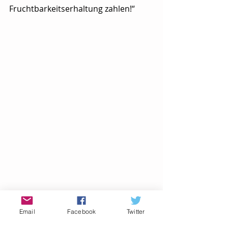
Fruchtbarkeitserhaltung zahlen!“
#Gesundheitspolitik
Email
Facebook
Twitter
#JungeKrebspatienten
#Fruchtbarkeit