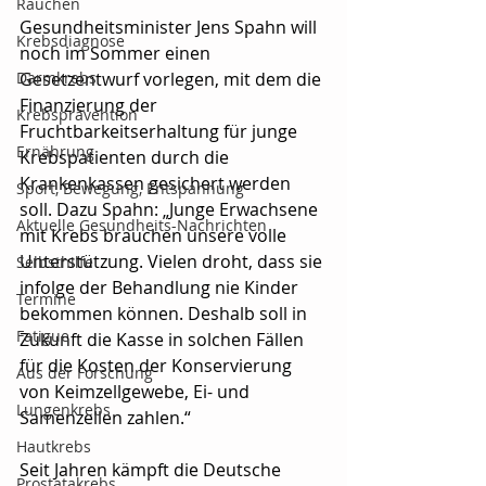
Rauchen
Gesundheitsminister Jens Spahn will 
Krebsdiagnose
noch im Sommer einen 
Darmkrebs
Gesetzentwurf vorlegen, mit dem die 
Finanzierung der 
Krebsprävention
Fruchtbarkeitserhaltung für junge 
Ernährung
Krebspatienten durch die 
Krankenkassen gesichert werden 
Sport, Bewegung, Entspannung
soll. Dazu Spahn: „Junge Erwachsene 
Aktuelle Gesundheits-Nachrichten
mit Krebs brauchen unsere volle 
Unterstützung. Vielen droht, dass sie 
Selbsthilfe
infolge der Behandlung nie Kinder 
Termine
bekommen können. Deshalb soll in 
Fatigue
Zukunft die Kasse in solchen Fällen 
für die Kosten der Konservierung 
Aus der Forschung
von Keimzellgewebe, Ei- und 
Lungenkrebs
Samenzellen zahlen.“
Hautkrebs
Seit Jahren kämpft die Deutsche 
Prostatakrebs