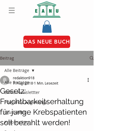
DAS NEUE BUCH
Beitrag
Alle Beiträge
redaktion918
Alle Beiträge
7. Aug. 2018
1 Min. Lesezeit
Gesetz:
EANU-Newslettter
Fruchtbarkeitserhaltung
Pflegende Angehörige
für junge Krebspatienten
Brustkrebs
soll bezahlt werden!
Krebsrisiken