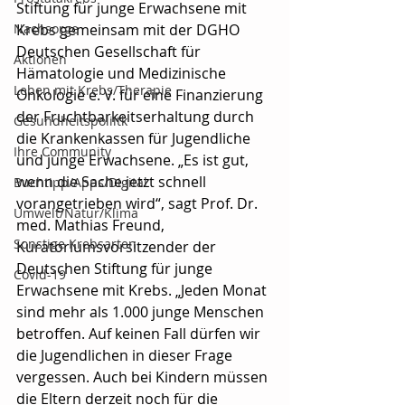
Stiftung für junge Erwachsene mit 
Nachsorge
Krebs gemeinsam mit der DGHO 
Deutschen Gesellschaft für 
Aktionen
Hämatologie und Medizinische 
Leben mit Krebs/Therapie
Onkologie e. V. für eine Finanzierung 
der Fruchtbarkeitserhaltung durch 
Gesundheitspoliitk
die Krankenkassen für Jugendliche 
Ihre Community
und junge Erwachsene. „Es ist gut, 
wenn die Sache jetzt schnell 
Buchtipp/Apps/Digital
vorangetrieben wird“, sagt Prof. Dr. 
Umwelt/Natur/Klima
med. Mathias Freund, 
Sonstige Krebsarten
Kuratoriumsvorsitzender der 
Deutschen Stiftung für junge 
Covid-19
Erwachsene mit Krebs. „Jeden Monat 
sind mehr als 1.000 junge Menschen 
betroffen. Auf keinen Fall dürfen wir 
die Jugendlichen in dieser Frage 
vergessen. Auch bei Kindern müssen 
die Eltern derzeit noch für die 