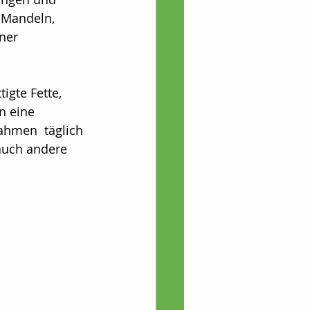
 Mandeln, 
e
ner 
welt/Natur/Klima
igte Fette, 
n eine 
ahmen  täglich 
auch andere 