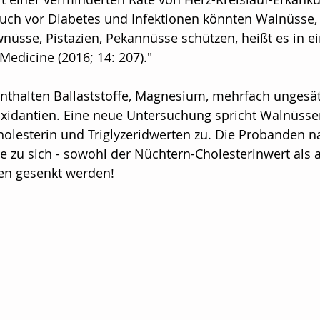
uch vor Diabetes und Infektionen könnten Walnüsse,
sorge
Aktionen
Leben mit Krebs/Therapi
üsse, Pistazien, Pekannüsse schützen, heißt es in ei
Medicine (2016; 14: 207)."
hre Community
Buchtipp/Apps/Digital
Um
enthalten Ballaststoffe, Magnesium, mehrfach ungesätt
oxidantien. Eine neue Untersuchung spricht Walnüsse
olesterin und Triglyzeridwerten zu. Die Probanden n
Covid-19
zu sich - sowohl der Nüchtern-Cholesterinwert als 
ten gesenkt werden!