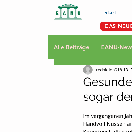
Start
DAS NEU
Alle Beiträge
EANU-News
redaktion918
13. 
Rauchen
Krebsdiagn
Gesunde 
sogar de
Sport, Bewegung, Ents
Im vergangenen Jahr
Termine
Fatigue
Handvoll Nüssen am 
Kohortenstudien mi