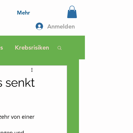
Mehr
Anmelden
s
Krebsrisiken
ährung
 senkt
Selbsthilfe
zehr von einer 
bs
 
ungen und 