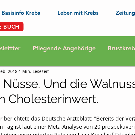
Basisinfo Krebs
Leben mit Krebs
Zeitung
E BUCH
lettter
Pflegende Angehörige
Brustkreb
Feb. 2018
1 Min. Lesezeit
ose
Darmkrebs
Krebsprävention
Ern
Nüsse. Und die Walnuss
n Cholesterinwert.
pannung
Aktuelle Gesundheits-Nachrichten
 berichtete das Deutsche Ärzteblatt: "Bereits der Ver
Aus der Forschung
Lungenkrebs
Hautkre
Tag ist laut einer Meta-Analyse von 20 prospektiven
t einer verminderten Rate von Herz-Kreislauf-Erkank