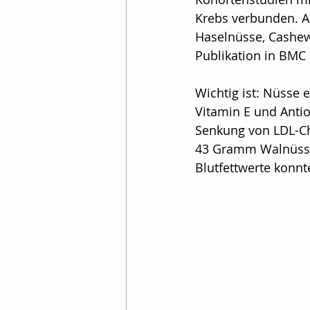
Krebs verbunden. A
Prostatakrebs
Nach
Haselnüsse, Cashewn
Publikation in BMC 
Gesundheitspoliitk
I
Wichtig ist: Nüsse 
Vitamin E und Anti
Senkung von LDL-Ch
Sonstige Krebsarten
43 Gramm Walnüsse 
Blutfettwerte konn