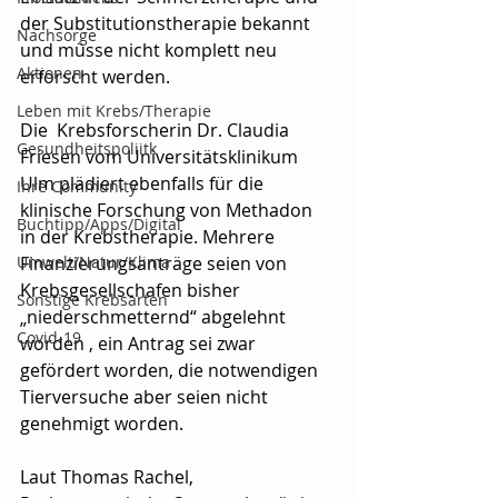
der Substitutionstherapie bekannt 
Nachsorge
und müsse nicht komplett neu 
Aktionen
erforscht werden. 
Leben mit Krebs/Therapie
Die  Krebsforscherin Dr. Claudia 
Gesundheitspoliitk
Friesen vom Universitätsklinikum 
Ulm plädiert ebenfalls für die 
Ihre Community
klinische Forschung von Methadon 
Buchtipp/Apps/Digital
in der Krebstherapie. Mehrere 
Umwelt/Natur/Klima
Finanzierungsanträge seien von 
Krebsgesellschafen bisher 
Sonstige Krebsarten
„niederschmetternd“ abgelehnt 
Covid-19
worden , ein Antrag sei zwar 
gefördert worden, die notwendigen 
Tierversuche aber seien nicht 
genehmigt worden. 
Laut Thomas Rachel, 