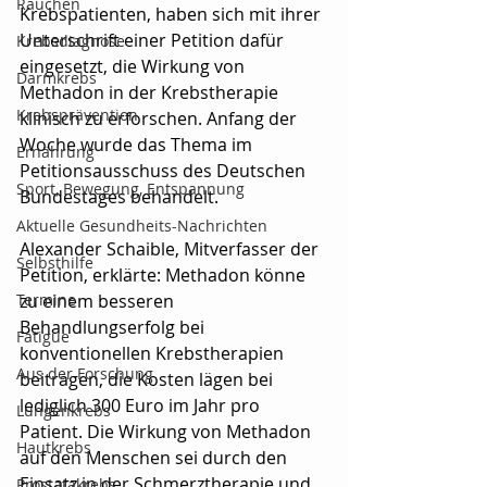
Rauchen
Krebspatienten, haben sich mit ihrer 
Unterschrift einer Petition dafür 
Krebsdiagnose
eingesetzt, die Wirkung von 
Darmkrebs
Methadon in der Krebstherapie 
Krebsprävention
klinisch zu erforschen. Anfang der 
Woche wurde das Thema im 
Ernährung
Petitionsausschuss des Deutschen 
Sport, Bewegung, Entspannung
Bundestages behandelt. 
Aktuelle Gesundheits-Nachrichten
Alexander Schaible, Mitverfasser der 
Selbsthilfe
Petition, erklärte: Methadon könne 
Termine
zu einem besseren 
Behandlungserfolg bei 
Fatigue
konventionellen Krebstherapien 
Aus der Forschung
beitragen, die Kosten lägen bei 
lediglich 300 Euro im Jahr pro 
Lungenkrebs
Patient. Die Wirkung von Methadon 
Hautkrebs
auf den Menschen sei durch den 
Einsatz in der Schmerztherapie und 
Prostatakrebs