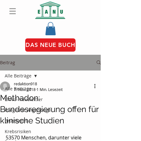
DAS NEUE BUCH
Beitrag
Alle Beiträge
redaktion918
Alle Beiträge
7. Nov. 2018
1 Min. Lesezeit
Methadon:
EANU-Newslettter
Bundesregierung offen für
Pflegende Angehörige
klinische Studien
Brustkrebs
Krebsrisiken
53570 Menschen, darunter viele 