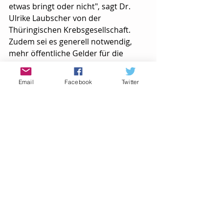
etwas bringt oder nicht", sagt Dr. 
Ulrike Laubscher von der 
Thüringischen Krebsgesellschaft. 
Zudem sei es generell notwendig, 
mehr öffentliche Gelder für die 
Krebsforschung aufzuwenden: "Das 
ist wichtig, um Krebs unabhängig 
Email
Facebook
Twitter
von Industrieinteressen zu 
erforschen", so Sven Weise von der 
Sachsen-Anhaltischen 
Krebsgesellschaft.
#Methadon
#Krebsforschung
Aus der Forschung
Aktuelle Beiträge
Alle ansehen