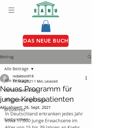
DAS NEUE BUCH
Beitrag
Alle Beiträge
redaktion918
Alle Beiträge
17. Mai 2021
1 Min. Lesezeit
Neues Programm für
EANU-Newslettter
junge Krebspatienten
Pflegende Angehörige
Aktualisiert:
26. Sept. 2021
Brustkrebs
In Deutschland erkranken jedes Jahr 
Krebsrisiken
etwa 17.000 junge Erwachsene im 
Alter von 15 bis 39 Jahren an Krebs. 