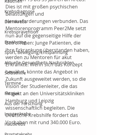
Rauchen
Dies ist mit großen psychischen 
Krebsdiagnose
Belastungen und 
Herausforderungen verbunden. Das 
Darmkrebs
Mentorenprogramm Peer2Me setzt 
Krebsprävention
nun auf die gegenseitige Hilfe der 
Ernährung
Betroffenen: Junge Patienten, die 
ihre Erkrankung überstanden haben, 
Sport, Bewegung, Entspannung
werden zu Mentoren für akut 
Aktuelle Gesundheits-Nachrichten
Erkrankte. Wenn sich das Konzept 
bewährt, könnte das Angebot in 
Selbsthilfe
Zukunft ausgeweitet werden, so die 
Termine
Vision der Studienleiter, die das 
Projekt an den Universitätskliniken 
Fatigue
Hamburg und Leipzig 
Aus der Forschung
wissenschaftlich begleiten. Die 
Lungenkrebs
Deutsche Krebshilfe fördert das 
Vorhaben mit rund 340.000 Euro.
Hautkrebs
Prostatakrebs