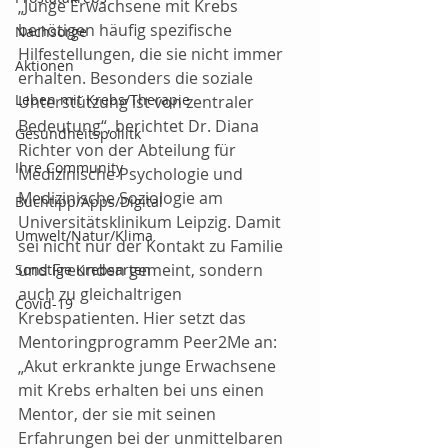
„Junge Erwachsene mit Krebs 
benötigen häufig spezifische 
Nachsorge
Hilfestellungen, die sie nicht immer 
Aktionen
erhalten. Besonders die soziale 
Leben mit Krebs/Therapie
Unterstützung ist von zentraler 
Bedeutung“, berichtet Dr. Diana 
Gesundheitspoliitk
Richter von der Abteilung für 
Ihre Community
Medizinische Psychologie und 
Medizinische Soziologie am 
Buchtipp/Apps/Digital
Universitätsklinikum Leipzig. Damit 
Umwelt/Natur/Klima
sei nicht nur der Kontakt zu Familie 
und Freunden gemeint, sondern 
Sonstige Krebsarten
auch zu gleichaltrigen 
Covid-19
Krebspatienten. Hier setzt das 
Mentoringprogramm Peer2Me an: 
„Akut erkrankte junge Erwachsene 
mit Krebs erhalten bei uns einen 
Mentor, der sie mit seinen 
Erfahrungen bei der unmittelbaren 