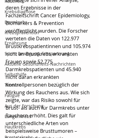
Rauchen
deren Ergebnisse in der 
Krebsdiagnose
Fachzeitschrift Cancer Epidemiology, 
Darmkrebs
Biomarkers & Prevention 
veröffentlicht wurden. Die Forscher 
Krebsprävention
werteten die Daten von 122.977 
Ernährung
Brustkrebspatientinnen und 105.974 
Sport, Bewegung, Entspannung
nicht an Brustkrebs erkrankten 
Frauen sowie 52.775 
Aktuelle Gesundheits-Nachrichten
Darmkrebspatienten und 45.940 
Selbsthilfe
nicht daran erkrankten 
Kontrollpersonen bezüglich der 
Termine
Wirkung des Rauchens aus. Wie sich 
Fatigue
zeigte, war das Risiko sowohl für 
Aus der Forschung
Brust- als auch für Darmkrebs unter 
Rauchern erhöht. Dies galt für 
Lungenkrebs
unterschiedliche Arten von 
Hautkrebs
beispielsweise Brusttumoren – 
Prostatakrebs