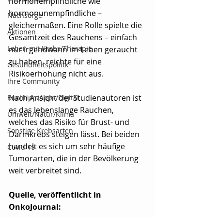
hormonempfindliche wie 
hormonunempfindliche – 
Nachsorge
gleichermaßen. Eine Rolle spielte die 
Aktionen
Gesamtzeit des Rauchens – einfach 
Leben mit Krebs/Therapie
nur irgendwann im Leben geraucht 
zu haben, reichte für eine 
Gesundheitspoliitk
Risikoerhöhung nicht aus.
Ihre Community
Nach Ansicht der Studienautoren ist 
Buchtipp/Apps/Digital
es das lebenslange Rauchen, 
Umwelt/Natur/Klima
welches das Risiko für Brust- und 
Sonstige Krebsarten
Darmkrebs steigen lässt. Bei beiden 
handelt es sich um sehr häufige 
Covid-19
Tumorarten, die in der Bevölkerung 
weit verbreitet sind.
Quelle, veröffentlicht in 
OnkoJournal: