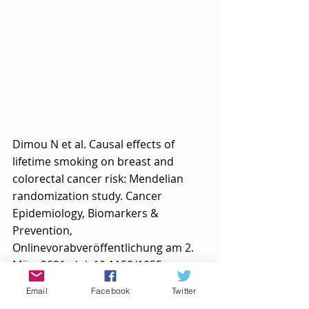
Dimou N et al. Causal effects of 
lifetime smoking on breast and 
colorectal cancer risk: Mendelian 
randomization study. Cancer 
Epidemiology, Biomarkers & 
Prevention, 
Onlinevorabveröffentlichung am 2. 
März 2021, doi: 10.1158/1055-
9965.EPI-20-1218
Email
Facebook
Twitter
Rauchen