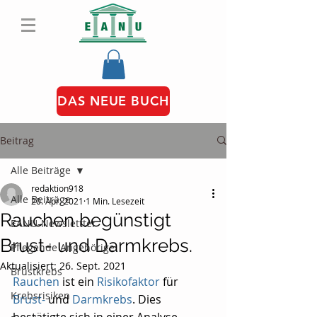
DAS NEUE BUCH
Beitrag
Alle Beiträge
redaktion918
Alle Beiträge
20. Apr. 2021
1 Min. Lesezeit
Rauchen begünstigt
EANU-Newslettter
Brust- und Darmkrebs.
Pflegende Angehörige
Aktualisiert:
26. Sept. 2021
Brustkrebs
Rauchen
 ist ein 
Risikofaktor
 für 
Krebsrisiken
Brust-
 und 
Darmkrebs
. Dies 
bestätigte sich in einer Analyse, 