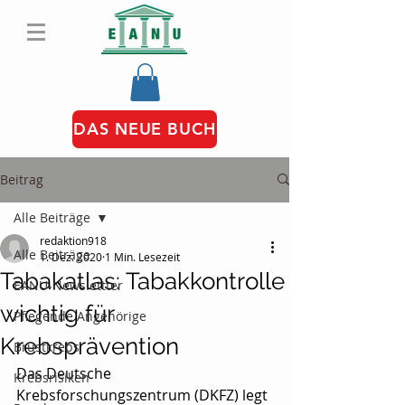
DAS NEUE BUCH
Beitrag
Alle Beiträge
redaktion918
Alle Beiträge
1. Dez. 2020
1 Min. Lesezeit
Tabakatlas: Tabakkontrolle
EANU-Newslettter
wichtig für
Pflegende Angehörige
Krebsprävention
Brustkrebs
Das Deutsche 
Krebsrisiken
Krebsforschungszentrum (DKFZ) legt 