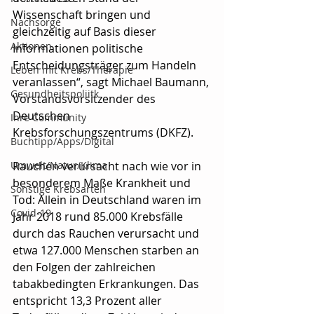
Wissenschaft bringen und 
Nachsorge
gleichzeitig auf Basis dieser 
Aktionen
Informationen politische 
Entscheidungsträger zum Handeln 
Leben mit Krebs/Therapie
veranlassen“, sagt Michael Baumann, 
Gesundheitspoliitk
Vorstandsvorsitzender des 
Deutschen 
Ihre Community
Krebsforschungszentrums (DKFZ).
Buchtipp/Apps/Digital
Umwelt/Natur/Klima
Rauchen verursacht nach wie vor in 
besonderem Maße Krankheit und 
Sonstige Krebsarten
Tod: Allein in Deutschland waren im 
Covid-19
Jahr 2018 rund 85.000 Krebsfälle 
durch das Rauchen verursacht und 
etwa 127.000 Menschen starben an 
den Folgen der zahlreichen 
tabakbedingten Erkrankungen. Das 
entspricht 13,3 Prozent aller 