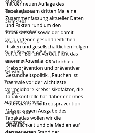
Rauchen
mit der neuen Auflage des 
Tabakatlas zum dritten Mal eine 
Krebsdiagnose
Zusammenfassung aktueller Daten 
Darmkrebs
und Fakten rund um den 
Krebsprävention
Tabakkonsum sowie der damit 
verbundenen gesundheitlichen 
Ernährung
Risiken und gesellschaftlichen Folgen 
Sport, Bewegung, Entspannung
vor. Der Bericht verdeutlicht das 
enorme Potential der 
Aktuelle Gesundheits-Nachrichten
Krebsprävention und präventiver 
Selbsthilfe
Gesundheitspolitik.
 „Rauchen ist 
Termine
nach wie vor der wichtigste 
vermeidbare Krebsrisikofaktor, die 
Fatigue
Tabakkontrolle hat daher enormes 
Aus der Forschung
Potenzial für die Krebsprävention. 
Mit der neuen Ausgabe des 
Lungenkrebs
Tabakatlas wollen wir die 
Hautkrebs
Öffentlichkeit und die Medien auf 
den neuesten Stand der 
Prostatakrebs