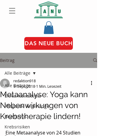
DAS NEUE BUCH
Beitrag
Alle Beiträge
redaktion918
Alle Beiträge
9. Sept. 2018
1 Min. Lesezeit
Metaanalyse: Yoga kann
EANU-Newslettter
Nebenwirkungen von
Pflegende Angehörige
Krebstherapie lindern!
Brustkrebs
Krebsrisiken
Eine Metaanalyse von 24 Studien 