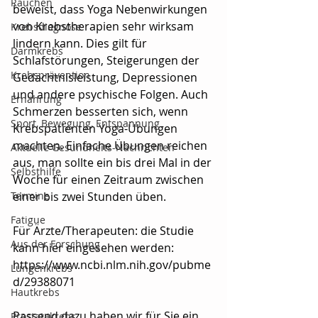
Rauchen
beweist, dass Yoga Nebenwirkungen 
von Krebstherapien sehr wirksam 
Krebsdiagnose
lindern kann. Dies gilt für 
Darmkrebs
Schlafstörungen, Steigerungen der 
Krebsprävention
Gedächtnisleistung, Depressionen 
und andere psychische Folgen. Auch 
Ernährung
Schmerzen besserten sich, wenn 
Sport, Bewegung, Entspannung
Krebspatienten Yoga-Übungen 
machten. Einfache Übungen reichen 
Aktuelle Gesundheits-Nachrichten
aus, man sollte ein bis drei Mal in der 
Selbsthilfe
Woche für einen Zeitraum zwischen 
Termine
einer bis zwei Stunden üben.
Fatigue
Für Ärzte/Therapeuten: die Studie 
Aus der Forschung
kann hier eingesehen werden:
https://www.ncbi.nlm.nih.gov/pubme
Lungenkrebs
d/29388071
Hautkrebs
Passend dazu haben wir für Sie ein 
Prostatakrebs