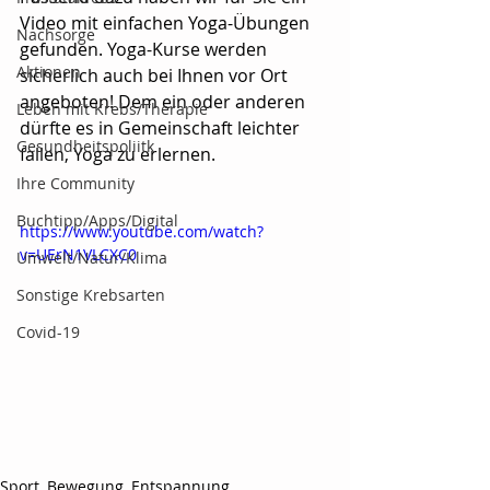
Video mit einfachen Yoga-Übungen 
Nachsorge
gefunden. Yoga-Kurse werden 
Aktionen
sicherlich auch bei Ihnen vor Ort 
angeboten! Dem ein oder anderen 
Leben mit Krebs/Therapie
dürfte es in Gemeinschaft leichter 
Gesundheitspoliitk
fallen, Yoga zu erlernen.
Ihre Community
Buchtipp/Apps/Digital
https://www.youtube.com/watch?
v=UErN1VLCXC0
Umwelt/Natur/Klima
Sonstige Krebsarten
Covid-19
Sport, Bewegung, Entspannung