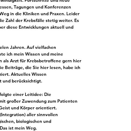
windigkeit. Fortschritte und neue
essen, Tagungen und Konferenzen
Weg in die Kliniken und Praxen. Leider
die Zahl der Krebsfälle stetig weiter. Es
über diese Entwicklungen aktuell und
ielen Jahren. Auf vielfachen
te ich mein Wissen und meine
 als Arzt für Krebsbetroffene gern hier
 Beiträge, die Sie hier lesen, habe ich
iert. Aktuelles Wissen
t und berücksichtigt.
olgte einer Leitidee: Die
e mit großer Zuwendung zum Patienten
Geist und Körper orientiert.
ntegration) aller sinnvollen
ischen, biologischen und
 Das ist mein Weg.