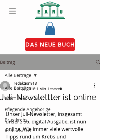
DAS NEUE BUCH
Beitrag
Alle Beiträge
redaktion918
Alle Beiträge
5. Aug. 2018
1 Min. Lesezeit
Juli-Newslettter ist online
EANU-Newslettter
Pflegende Angehörige
Unser Juli-Newsletter, insgesamt 
Brustkrebs
unsere 56. digital Ausgabe, ist nun 
online. Wie immer viele wertvolle 
Krebsrisiken
Tipps rund um Krebs und 