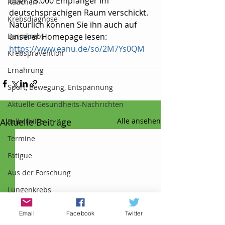
über 15.000 Empfänger im 
Rauchen
deutschsprachigen Raum verschickt. 
Krebsdiagnose
Natürlich können Sie ihn auch auf 
Darmkrebs
unserer Homepage lesen: 
https://www.eanu.de/so/2M7Ys0QM
Krebsprävention
Ernährung
Sport, Bewegung, Entspannung
Aktuelle Gesundheits-Nachrichten
Aktuelle Beiträge
Alle ansehen
Selbsthilfe
Termine
Fatigue
Aus der Forschung
Lungenkrebs
Hautkrebs
Email
Facebook
Twitter
Prostatakrebs