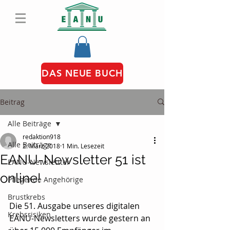
DAS NEUE BUCH
Beitrag
Alle Beiträge
redaktion918
Alle Beiträge
2. März 2018
1 Min. Lesezeit
EANU-Newsletter 51 ist
EANU-Newslettter
online!
Pflegende Angehörige
Brustkrebs
Die 51. Ausgabe unseres digitalen 
Krebsrisiken
EANU-Newsletters wurde gestern an 