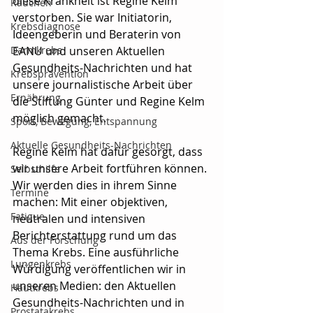
diese Krankheit ist Regine Kelm 
Rauchen
verstorben. Sie war Initiatorin, 
Krebsdiagnose
Ideengeberin und Beraterin von 
Darmkrebs
EANU und unseren Aktuellen 
Gesundheits-Nachrichten und hat 
Krebsprävention
unsere journalistische Arbeit über 
Ernährung
die Stiftung Günter und Regine Kelm 
möglich gemacht. 
Sport, Bewegung, Entspannung
Aktuelle Gesundheits-Nachrichten
Regine Kelm hat dafür gesorgt, dass 
wir unsere Arbeit fortführen können. 
Selbsthilfe
Wir werden dies in ihrem Sinne 
Termine
machen: Mit einer objektiven, 
Fatigue
neutralen und intensiven 
Berichterstattung rund um das 
Aus der Forschung
Thema Krebs. Eine ausführliche 
Lungenkrebs
Würdigung veröffentlichen wir in 
unseren Medien: den Aktuellen 
Hautkrebs
Gesundheits-Nachrichten und in 
Prostatakrebs