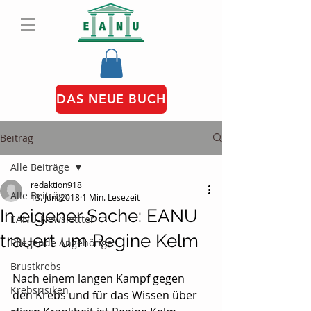
DAS NEUE BUCH
Beitrag
Alle Beiträge
redaktion918
Alle Beiträge
13. Juni 2018
1 Min. Lesezeit
In eigener Sache: EANU
EANU-Newslettter
trauert um Regine Kelm
Pflegende Angehörige
Brustkrebs
Nach einem langen Kampf gegen 
Krebsrisiken
den Krebs und für das Wissen über 