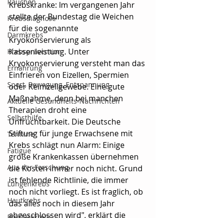
Rauchen
Krebskranke: Im vergangenen Jahr 
stellte der Bundestag die Weichen 
Krebsdiagnose
für die sogenannte 
Darmkrebs
Kryokonservierung als 
Kassenleistung. Unter 
Krebsprävention
Kryokonservierung versteht man das 
Ernährung
Einfrieren von Eizellen, Spermien 
Sport, Bewegung, Entspannung
oder Keimzellgewebe. Eine gute 
Maßnahme, denn bei manchen 
Aktuelle Gesundheits-Nachrichten
Therapien droht eine 
Selbsthilfe
Unfruchtbarkeit. Die Deutsche 
Stiftung für junge Erwachsene mit 
Termine
Krebs schlägt nun Alarm: Einige 
Fatigue
große Krankenkassen übernehmen 
Aus der Forschung
die Kosten immer noch nicht. Grund 
ist fehlende Richtlinie, die immer 
Lungenkrebs
noch nicht vorliegt. Es ist fraglich, ob 
Hautkrebs
das alles noch in diesem Jahr 
abgeschlossen wird", erklärt die 
Prostatakrebs