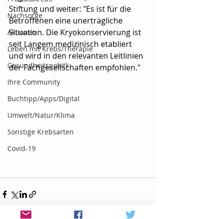
Stiftung und weiter: "Es ist für die 
Nachsorge
Betroffenen eine unerträgliche 
Situation. Die Kryokonservierung ist 
Aktionen
seit Langem medizinisch etabliert 
Leben mit Krebs/Therapie
und wird in den relevanten Leitlinien 
Gesundheitspoliitk
der Fachgesellschaften empfohlen."
Ihre Community
Buchtipp/Apps/Digital
Umwelt/Natur/Klima
Sonstige Krebsarten
Covid-19