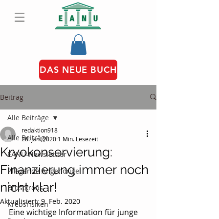
DAS NEUE BUCH
Beitrag
Alle Beiträge
redaktion918
Alle Beiträge
28. Jan. 2020
1 Min. Lesezeit
Kryokonservierung:
EANU-Newslettter
Finanzierung immer noch
Pflegende Angehörige
nicht klar!
Brustkrebs
Aktualisiert:
9. Feb. 2020
Krebsrisiken
Eine wichtige Information für junge 