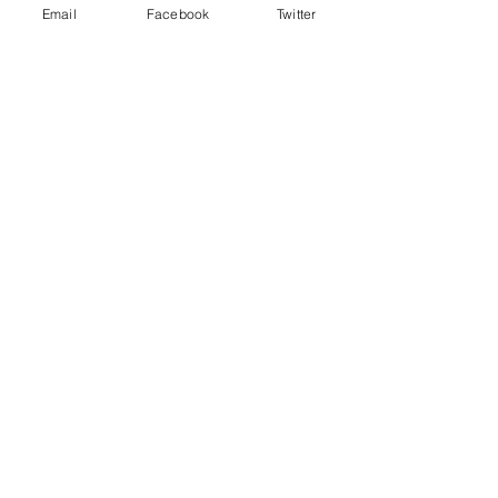
Email
Facebook
Twitter
Aktuelle Beiträge
Alle ansehen
Kommentare