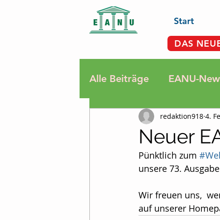
Start
DAS NEU
Alle Beiträge
EANU-News
redaktion918
4. F
Rauchen
Krebsdiagn
Neuer EA
Pünktlich zum 
#Wel
Sport, Bewegung, Ents
unsere 73. Ausgabe
Wir freuen uns,  we
Termine
Fatigue
auf unserer Homep