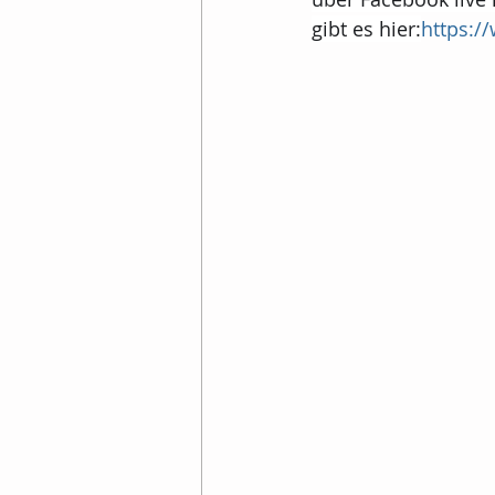
gibt es hier:
https:/
Prostatakrebs
Nach
Gesundheitspoliitk
I
Sonstige Krebsarten