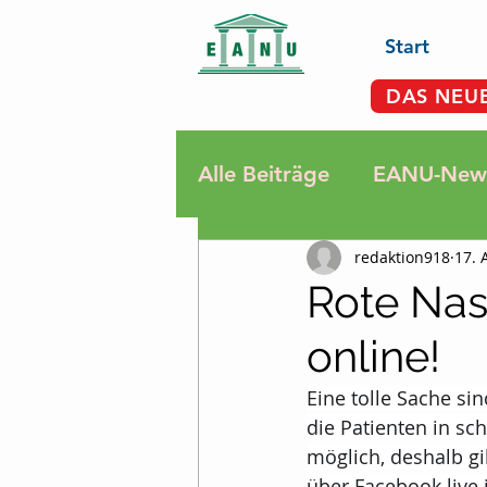
Start
DAS NEU
Alle Beiträge
EANU-News
redaktion918
17. 
Rauchen
Krebsdiagn
Rote Na
online!
Sport, Bewegung, Ents
Eine tolle Sache si
die Patienten in sch
Termine
Fatigue
möglich, deshalb gi
über Facebook live