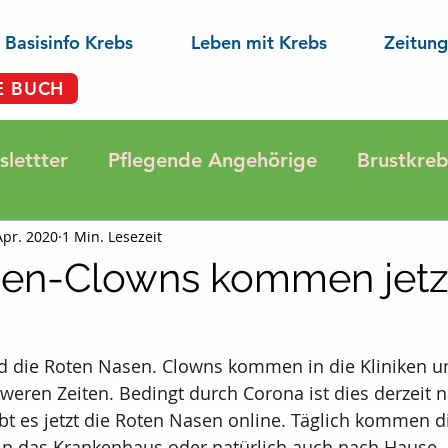
Basisinfo Krebs
Leben mit Krebs
Zeitung
E BUCH
lettter
Pflegende Angehörige
Brustkreb
Apr. 2020
1 Min. Lesezeit
ose
Darmkrebs
Krebsprävention
Ern
sen-Clowns kommen jetz
pannung
Aktuelle Gesundheits-Nachrichten
nd die Roten Nasen. Clowns kommen in die Kliniken u
weren Zeiten. Bedingt durch Corona ist dies derzeit na
Aus der Forschung
Lungenkrebs
Hautkre
bt es jetzt die Roten Nasen online. Täglich kommen d
 in das Krankenhaus oder natürlich auch nach Hause. 