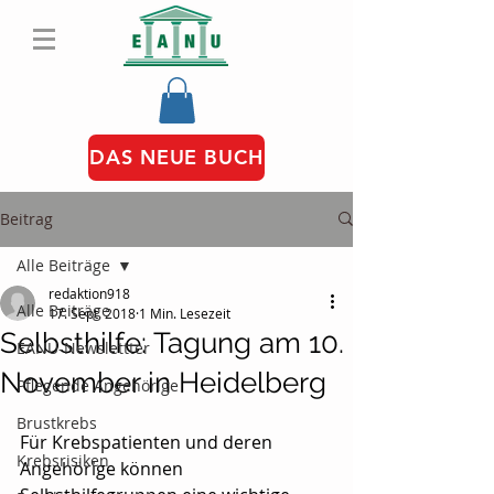
DAS NEUE BUCH
Beitrag
Alle Beiträge
redaktion918
Alle Beiträge
17. Sept. 2018
1 Min. Lesezeit
Selbsthilfe: Tagung am 10.
EANU-Newslettter
November in Heidelberg
Pflegende Angehörige
Brustkrebs
Für Krebspatienten und deren 
Krebsrisiken
Angehörige können 