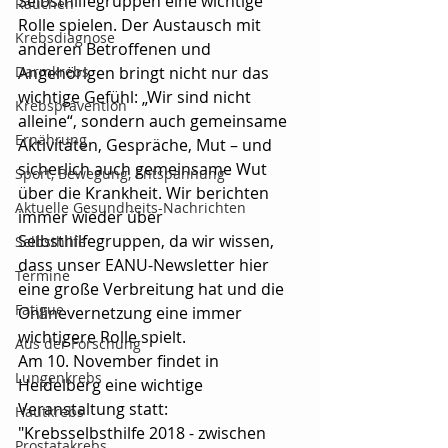
Selbsthilfegruppen eine wichtige 
Rauchen
Rolle spielen. Der Austausch mit 
Krebsdiagnose
anderen Betroffenen und 
Darmkrebs
Angehörigen bringt nicht nur das 
wichtige Gefühl: „Wir sind nicht 
Krebsprävention
alleine“, sondern auch gemeinsame 
Ernährung
Aktivitäten, Gespräche, Mut – und 
sicherlich auch gemeinsame Wut 
Sport, Bewegung, Entspannung
über die Krankheit. Wir berichten 
Aktuelle Gesundheits-Nachrichten
immer wieder über 
Selbsthilfegruppen, da wir wissen, 
Selbsthilfe
dass unser EANU-Newsletter hier 
Termine
eine große Verbreitung hat und die 
Fatigue
Onlinevernetzung eine immer 
wichtigere Rolle spielt. 
Aus der Forschung
Am 10. November findet in 
Lungenkrebs
Heidelberg eine wichtige 
Veranstaltung statt: 
Hautkrebs
"Krebsselbsthilfe 2018 - zwischen 
Prostatakrebs