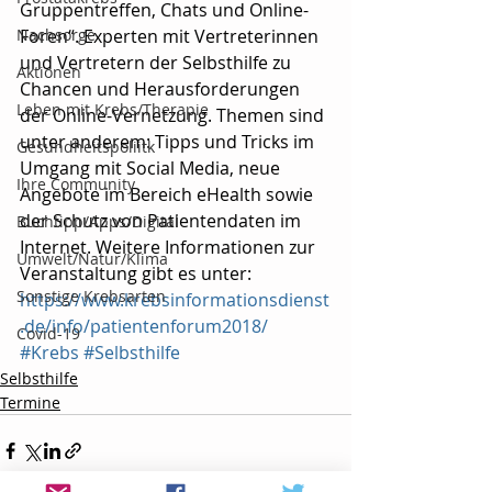
Gruppentreffen, Chats und Online-
Nachsorge
Foren“. Experten mit Vertreterinnen 
und Vertretern der Selbsthilfe zu 
Aktionen
Chancen und Herausforderungen 
Leben mit Krebs/Therapie
der Online-Vernetzung. Themen sind 
unter anderem: Tipps und Tricks im 
Gesundheitspoliitk
Umgang mit Social Media, neue 
Ihre Community
Angebote im Bereich eHealth sowie 
der Schutz von Patientendaten im 
Buchtipp/Apps/Digital
Internet. Weitere Informationen zur 
Umwelt/Natur/Klima
Veranstaltung gibt es unter: 
Sonstige Krebsarten
https://www.krebsinformationsdienst
.de/info/patientenforum2018/
Covid-19
#Krebs
#Selbsthilfe
Selbsthilfe
Termine