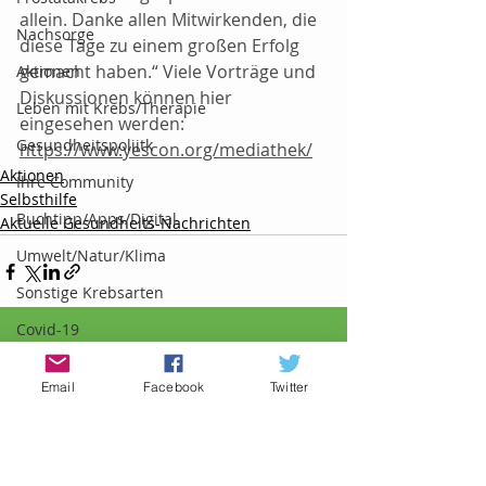
allein. Danke allen Mitwirkenden, die 
Nachsorge
diese Tage zu einem großen Erfolg 
gemacht haben.“ Viele Vorträge und 
Aktionen
Diskussionen können hier 
Leben mit Krebs/Therapie
eingesehen werden: 
Gesundheitspoliitk
https://www.yescon.org/mediathek/
Aktionen
Ihre Community
Selbsthilfe
Buchtipp/Apps/Digital
Aktuelle Gesundheits-Nachrichten
Umwelt/Natur/Klima
Sonstige Krebsarten
Covid-19
Aktuelle Beiträge
Alle ansehen
Email
Facebook
Twitter