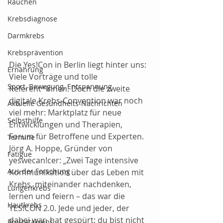
Rauchen
Krebsdiagnose
Darmkrebs
Krebsprävention
Die Yes!Con in Berlin liegt hinter uns: 
Ernährung
Viele Vorträge und tolle 
Sport, Bewegung, Entspannung
Referent*innen. Doch die zweite 
digitale Krebs-Convention war noch 
Aktuelle Gesundheits-Nachrichten
viel mehr: Marktplatz für neue 
Selbsthilfe
Entwicklungen und Therapien, 
Forum für Betroffene und Experten.  
Termine
Jörg A. Hoppe, Gründer von 
Fatigue
yeswecan!cer: „Zwei Tage intensive 
Aus der Forschung
Kommunikation über das Leben mit 
Krebs, miteinander nachdenken, 
Lungenkrebs
lernen und feiern – das war die 
Hautkrebs
YES!CON 2.0. Jede und jeder, der 
dabei war, hat gespürt: du bist nicht 
Prostatakrebs