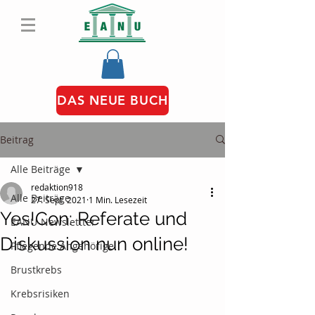
DAS NEUE BUCH
Beitrag
Alle Beiträge
redaktion918
Alle Beiträge
27. Sept. 2021
1 Min. Lesezeit
Yes!Con: Referate und
EANU-Newslettter
Diskussion nun online!
Pflegende Angehörige
Brustkrebs
Krebsrisiken