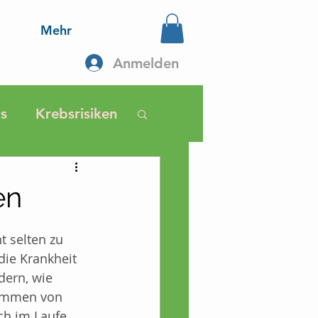
Mehr
Anmelden
s
Krebsrisiken
ährung
en
Selbsthilfe
 selten zu 
die Krankheit 
dern, wie 
bs
kommen von 
ch im Laufe 