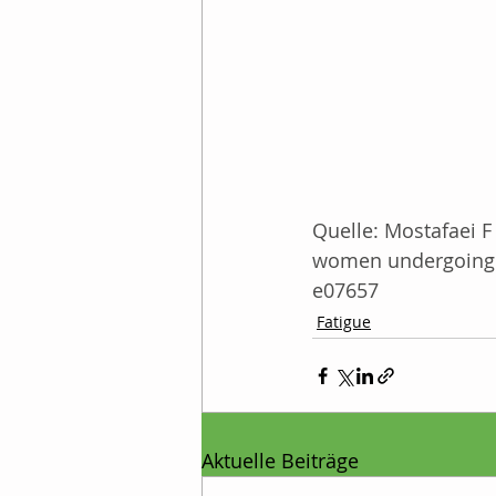
Quelle: Mostafaei F 
women undergoing c
e07657
Fatigue
Aktuelle Beiträge