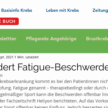
Basisinfo Krebs
Leben mit Krebs
Zeitung
E BUCH
lettter
Pflegende Angehörige
Brustkreb
ept. 2021
1 Min. Lesezeit
ose
Darmkrebs
Krebsprävention
Ern
ndert Fatigue-Beschwerd
21
pannung
Aktuelle Gesundheits-Nachrichten
tkrebserkrankung kommt es bei den Patientinnen nicht
fung, Fatigue genannt – therapiebedingt oder durch 
egelmäßiger Sport kann die Beschwerden offenbar lin
Aus der Forschung
Lungenkrebs
Hautkre
der Fachzeitschrift Heliyon berichteten. Auf das Vor
r Sport offenbar keinen Einfluss. Jedoch besserten si