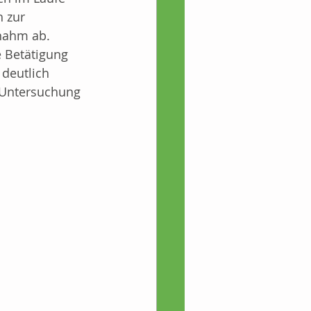
 zur 
e
 nahm ab.
e Betätigung 
deutlich 
welt/Natur/Klima
 Untersuchung 