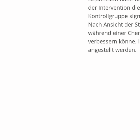
der Intervention di
Prostatakrebs
Nach
Kontrollgruppe sign
Nach Ansicht der St
während einer Chem
Gesundheitspoliitk
I
verbessern könne. 
angestellt werden.
Sonstige Krebsarten