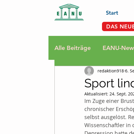
Start
DAS NEU
Alle Beiträge
EANU-News
redaktion918
6. S
Rauchen
Krebsdiagn
Sport li
Aktualisiert:
24. Sept. 20
Sport, Bewegung, Ents
Im Zuge einer Brus
chronischer Erschöp
selbst ausgelöst. R
Termine
Fatigue
Wissenschaftler in 
Depression hatte de