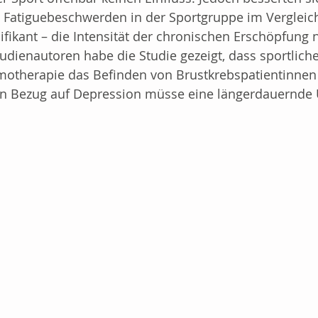
e Fatiguebeschwerden in der Sportgruppe im Vergleich
sorge
Aktionen
Leben mit Krebs/Therapi
ifikant – die Intensität der chronischen Erschöpfung
udienautoren habe die Studie gezeigt, dass sportlich
otherapie das Befinden von Brustkrebspatientinnen 
hre Community
Buchtipp/Apps/Digital
Um
In Bezug auf Depression müsse eine längerdauernde
Covid-19