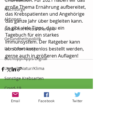
Endreaktion. Für 2021 haben wir das 
große Thema Ernährung aufbereitet, 
Nachsorge
das Krebspatienten und Angehörige 
Aktionen
das ganze Jahr über begleiten kann. 
Es gibt viele Tipps, dazu ein 
Leben mit Krebs/Therapie
Tagebuch für ein starkes 
Gesundheitspoliitk
Immunsystem. Der Ratgeber kann 
ab sofort kostenlos bestellt werden, 
Ihre Community
gerne auch in größeren Auflagen!
Buchtipp/Apps/Digital
Umwelt/Natur/Klima
Sonstige Krebsarten
Covid-19
Aktuelle Beiträge
Alle ansehen
Email
Facebook
Twitter