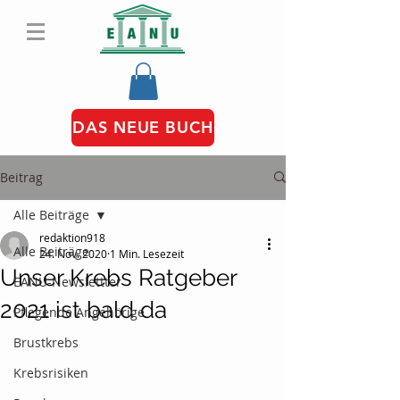
DAS NEUE BUCH
Beitrag
Alle Beiträge
redaktion918
Alle Beiträge
24. Nov. 2020
1 Min. Lesezeit
Unser Krebs Ratgeber
EANU-Newslettter
2021 ist bald da
Pflegende Angehörige
Brustkrebs
Krebsrisiken