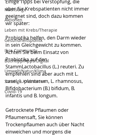
Einige Tipps bei Verstopfung, die 
aber für Krebspatienten nicht immer 
Nachsorge
geeignet sind, doch dazu kommen 
Aktionen
wir später:
Leben mit Krebs/Therapie
Probiotika helfen, den Darm wieder 
Gesundheitspoliitk
in sein Gleichgewicht zu kommen. 
Ihre Community
Achten Sie beim Einsatz von 
Probiotika auf den 
Buchtipp/Apps/Digital
StammLactobacillus (L.) reuteri. Zu 
Umwelt/Natur/Klima
empfehlen sind aber auch mit L. 
casei, L. plantarum, L. rhamnosus, 
Sonstige Krebsarten
Bifidobacterium (B.) bifidum, B. 
Covid-19
infantis und B. longum.
Getrocknete Pflaumen oder 
Pflaumensaft, Sie können 
Trockenpflaumen auch über Nacht 
einweichen und morgens die 