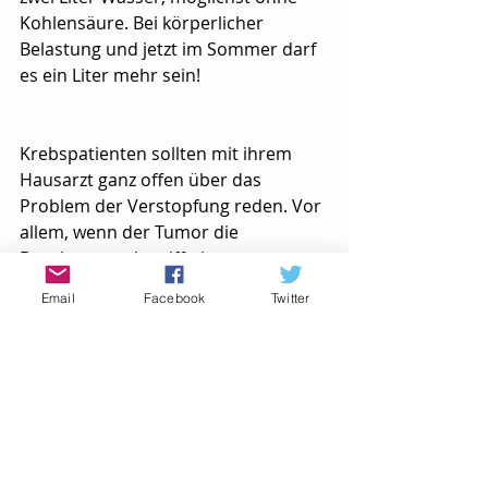
Kohlensäure. Bei körperlicher 
Belastung und jetzt im Sommer darf 
es ein Liter mehr sein!
Krebspatienten sollten mit ihrem 
Hausarzt ganz offen über das 
Problem der Verstopfung reden. Vor 
allem, wenn der Tumor die 
Bauchorgane betrifft, ist 
Selbstmedikation nicht ratsam. Bei 
Email
Facebook
Twitter
Krebs sollte eine Verstopfung immer 
individuell angegangen werden, 
Pauschalrezepte können hier schnell 
in die Irre führen.
#Ernähung
#Therapie
Nachsorge
Krebsdiagnose