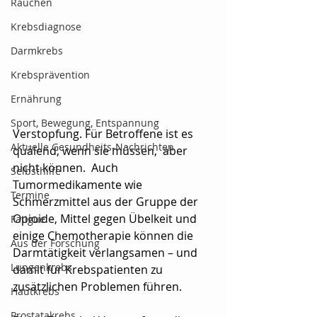
Rauchen
Krebsdiagnose
Darmkrebs
Krebsprävention
Ernährung
Sport, Bewegung, Entspannung
Verstopfung. Für Betroffene ist es 
Aktuelle Gesundheits-Nachrichten
quälend, wenn sie müssen,  aber 
nicht können.  Auch 
Selbsthilfe
Tumormedikamente wie 
Termine
Schmerzmittel aus der Gruppe der 
Opioide, Mittel gegen Übelkeit und 
Fatigue
einige Chemotherapie können die 
Aus der Forschung
Darmtätigkeit verlangsamen – und 
Lungenkrebs
damit für Krebspatienten zu 
zusätzlichen Problemen führen.
Hautkrebs
Prostatakrebs