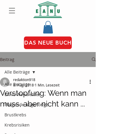
DAS NEUE BUCH
Beitrag
Alle Beiträge
redaktion918
Alle Beiträge
8. Aug. 2018
1 Min. Lesezeit
Verstopfung: Wenn man
EANU-Newslettter
muss, aber nicht kann ...
Pflegende Angehörige
Brustkrebs
Krebsrisiken