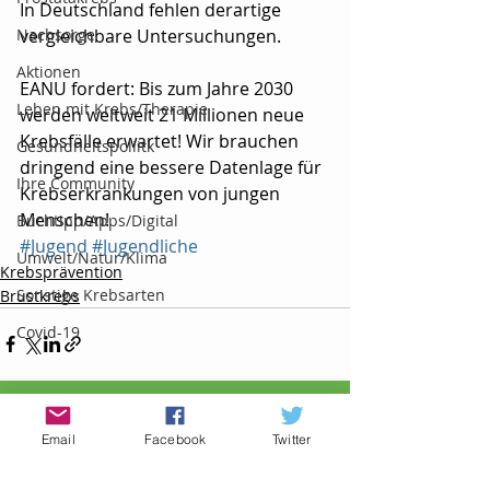
In Deutschland fehlen derartige 
Nachsorge
vergleichbare Untersuchungen.
Aktionen
EANU fordert: Bis zum Jahre 2030 
Leben mit Krebs/Therapie
werden weltweit 21 Millionen neue 
Krebsfälle erwartet! Wir brauchen 
Gesundheitspoliitk
dringend eine bessere Datenlage für 
Ihre Community
Krebserkrankungen von jungen 
Menschen!
Buchtipp/Apps/Digital
#Jugend
#Jugendliche
Umwelt/Natur/Klima
Krebsprävention
Sonstige Krebsarten
Brustkrebs
Covid-19
Aktuelle Beiträge
Alle ansehen
Email
Facebook
Twitter