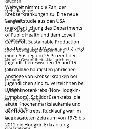
Rauchen
Weltweit nimmt die Zahl der 
Krebsdiagnose
Krebserkrankungen zu. Eine neue 
Darmkrebs
Langzeitstudie aus den USA 
(Veröffentlichung des Departments 
Krebsprävention
of Public Health und dem Lowell 
Ernährung
Center oft Sustainable Production 
der University of Massacusetts) zeigt 
Sport, Bewegung, Entspannung
einen Anstieg um 25 Prozent bei 
Aktuelle Gesundheits-Nachrichten
Jugendlichen zwischen 15 und 19 
Jahren. Die häufigsten jährlichen 
Selbsthilfe
Anstiege von Krebserkranken bei 
Termine
Jugendlichen sind zu verzeichnen bei 
Fatigue
Lymphknotenkrebs (Non-Hodgkin-
Lymphom), Schilddrüsenkrebs, die 
Aus der Forschung
akute Knochenmarksleukämie und 
Lungenkrebs
der Hodenkrebs. Rückläufig war im 
beobachteten Zeitraum von 1975 bis 
Hautkrebs
2012 die Hodgkin-Erkrankung.
Prostatakrebs